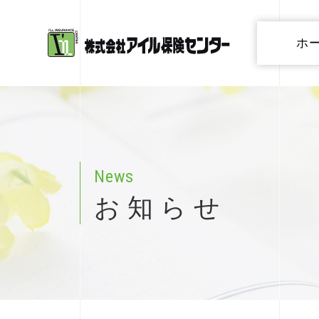
ホ
N
e
w
s
お
知
ら
せ